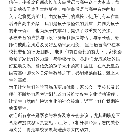
信任，接着欢迎新家长加入皇后语言高中这个大家庭，恭
喜您的孩子成为本校新生，相信皇后语言高中有您的加
入，定将更为茁壮。由於孩子们的成长，使我们有幸在皇
后语言高中齐聚，我们是孩子最坚强的后盾，共同为孩子
的未来奋斗，也为孩子的学习，提供了最重要的资源。
学校教育的成就与行政业务顺利推展与否，与家长会、教
师们彼此之沟通及良好互动息息相关。 皇后语言高中在李
校长带领的行 政团队、 老 师和前任会长的努力下，家长会
凝聚了家长们的力量，与学校行 政、教师们形成紧密的良
好互动关系。相信您的孩子未来的高中生涯，在您及皇后
语言高中师长的关爱与教导之下，必能超越自我，攀上人
生的高峰。
为了让学生们的学习品质更加优良，家长会，李校长及老
师们不断努力思考计划与致力於推动各种专业活动课程，
让学生自然的与快速变化的社会接轨，近而了解自我期许
的重要性。
欢迎所有家长踊跃参与校务及家长会会议 ，尤其期盼您不
吝赐教提供您宝贵意见，让我们互相分享经验，您的关心
与支持，将是学校发展与进步最大的动力。